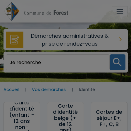
Aller au contenu principal
Démarches administratives &
prise de rendez-vous
Accueil
Vos démarches
Identité
Carte
Carte
d'identité
d'identité
Cartes de
(enfant -
belge (+
séjour E+,
12 ans
de 12
F+, C, B
non-
ans)