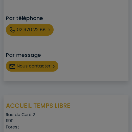
Par téléphone
Téléphone
02 370 22 88
Par message
Nous contacter
ACCUEIL TEMPS LIBRE
Adresse
Rue du Curé 2
Code postal
1190
Ville
Forest