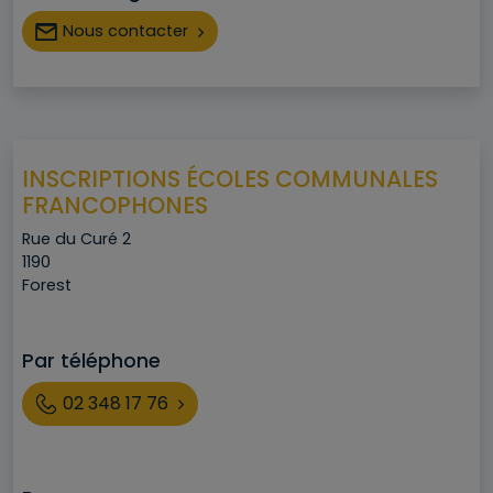
Nous contacter
INSCRIPTIONS ÉCOLES COMMUNALES
FRANCOPHONES
Adresse
Rue du Curé 2
Code postal
1190
Ville
Forest
Par téléphone
Téléphone
02 348 17 76