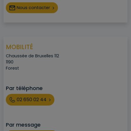
Nous contacter
MOBILITÉ
Adresse
Chaussée de Bruxelles 112
Code postal
1190
Ville
Forest
Par téléphone
Téléphone
02 650 02 44
Par message