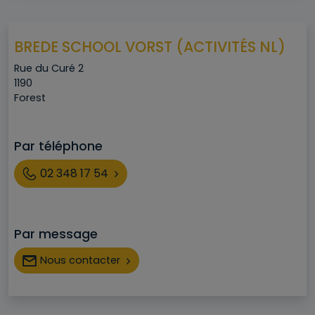
BREDE SCHOOL VORST (ACTIVITÉS NL)
Adresse
Rue du Curé 2
Code postal
1190
Ville
Forest
Par téléphone
Téléphone
02 348 17 54
Par message
Nous contacter