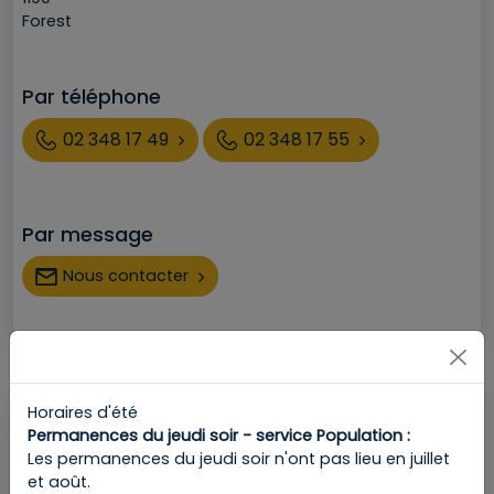
Ville
Forest
Par téléphone
Téléphone
02 348 17 49
02 348 17 55
Par message
Nous contacter
Horaires d'été
DÉVELOPPEMENT DURABLE
Permanences du jeudi soir - service Population :
Adresse
Chaussée de Bruxelles 112
Les permanences du jeudi soir n'ont pas lieu en juillet
Code postal
1190
et août.