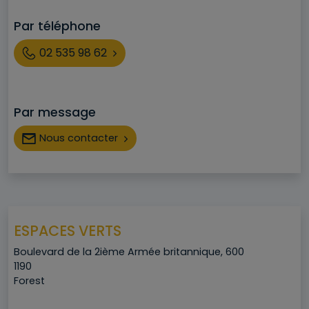
Par téléphone
Téléphone
02 535 98 62
Par message
Nous contacter
ESPACES VERTS
Adresse
Boulevard de la 2ième Armée britannique, 600
Code postal
1190
Ville
Forest