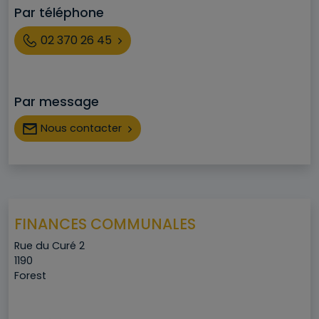
Par téléphone
Téléphone
02 370 26 45
Par message
Nous contacter
FINANCES COMMUNALES
Adresse
Rue du Curé 2
Code postal
1190
Ville
Forest