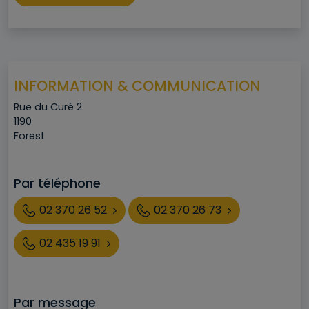
INFORMATION & COMMUNICATION
Adresse
Rue du Curé 2
Code postal
1190
Ville
Forest
Par téléphone
Téléphone
02 370 26 52
02 370 26 73
02 435 19 91
Par message