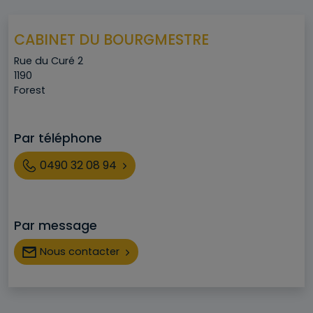
CABINET DU BOURGMESTRE
Adresse
Rue du Curé 2
Code postal
1190
Ville
Forest
Par téléphone
Téléphone
0490 32 08 94
Par message
Nous contacter