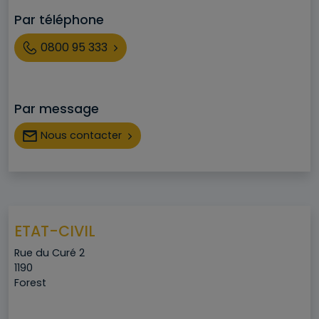
Par téléphone
Téléphone
0800 95 333
Par message
Nous contacter
ETAT-CIVIL
Adresse
Rue du Curé 2
Code postal
1190
Ville
Forest