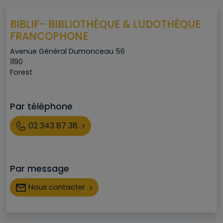
BIBLIF- BIBLIOTHÈQUE & LUDOTHÈQUE
FRANCOPHONE
Adresse
Avenue Général Dumonceau 56
Code postal
1190
Ville
Forest
Par téléphone
Téléphone
02 343 87 38
Par message
Nous contacter