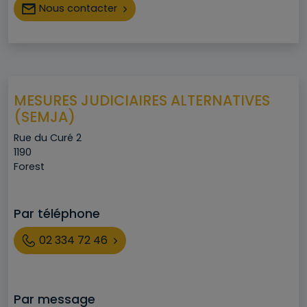
Nous contacter
MESURES JUDICIAIRES ALTERNATIVES
(SEMJA)
Adresse
Rue du Curé 2
Code postal
1190
Ville
Forest
Par téléphone
Téléphone
02 334 72 46
Par message