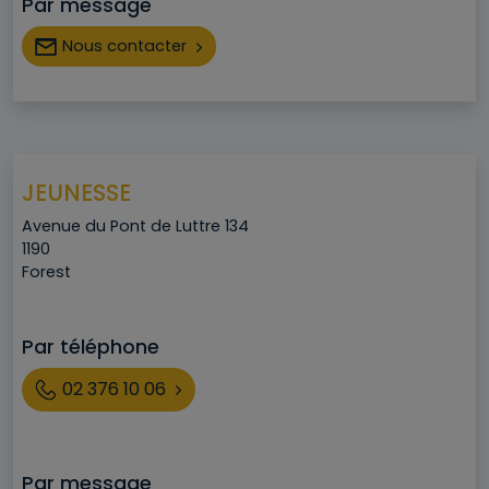
Par message
Nous contacter
JEUNESSE
Adresse
Avenue du Pont de Luttre 134
Code postal
1190
Ville
Forest
Par téléphone
Téléphone
02 376 10 06
Par message