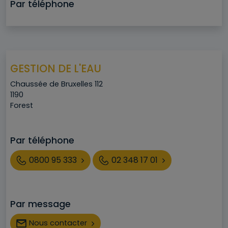
Par téléphone
GESTION DE L'EAU
Adresse
Chaussée de Bruxelles 112
Code postal
1190
Ville
Forest
Par téléphone
Téléphone
0800 95 333
02 348 17 01
Par message
Nous contacter