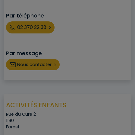
Par téléphone
Téléphone
02 370 22 38
Par message
Nous contacter
ACTIVITÉS ENFANTS
Adresse
Rue du Curé 2
Code postal
1190
Ville
Forest