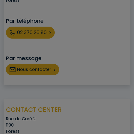
Ville
Forest
Par téléphone
Téléphone
02 370 26 80
Par message
Nous contacter
CONTACT CENTER
Adresse
Rue du Curé 2
Code postal
1190
Ville
Forest