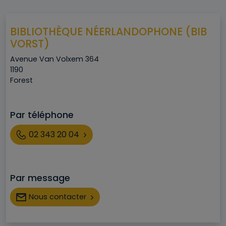
BIBLIOTHÈQUE NÉERLANDOPHONE (BIB
VORST)
Adresse
Avenue Van Volxem 364
Code postal
1190
Ville
Forest
Par téléphone
Téléphone
02 343 20 04
Par message
Nous contacter