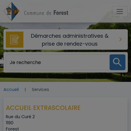
Aller au contenu principal
Démarches administratives &
prise de rendez-vous
Accueil
Services
ACCUEIL EXTRASCOLAIRE
Adresse
Rue du Curé 2
Code postal
1190
Ville
Forest