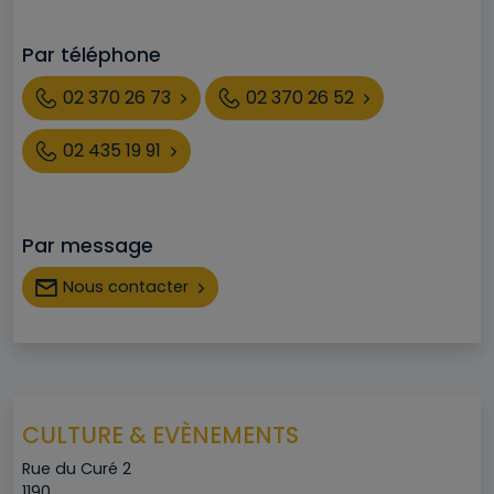
Par téléphone
Téléphone
02 370 26 73
02 370 26 52
02 435 19 91
Par message
Nous contacter
CULTURE & EVÈNEMENTS
Adresse
Rue du Curé 2
Code postal
1190