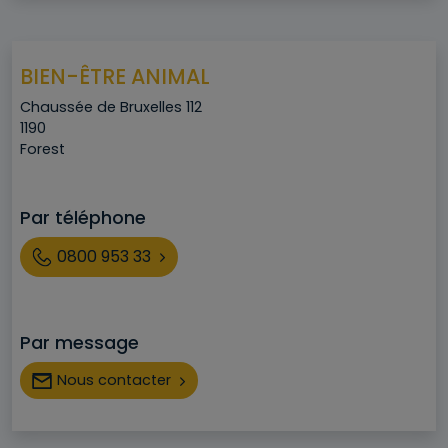
BIEN-ÊTRE ANIMAL
Adresse
Chaussée de Bruxelles 112
Code postal
1190
Ville
Forest
Par téléphone
Téléphone
0800 953 33
Par message
Nous contacter