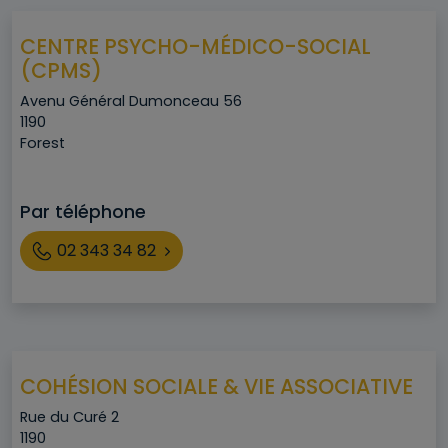
CENTRE PSYCHO-MÉDICO-SOCIAL
(CPMS)
Adresse
Avenu Général Dumonceau 56
Code postal
1190
Ville
Forest
Par téléphone
Téléphone
02 343 34 82
COHÉSION SOCIALE & VIE ASSOCIATIVE
Adresse
Rue du Curé 2
Code postal
1190