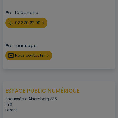
Par téléphone
Téléphone
02 370 22 99
Par message
Nous contacter
ESPACE PUBLIC NUMÉRIQUE
Adresse
chaussée d’Alsemberg 336
Code postal
1190
Ville
Forest