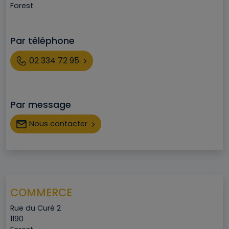
Ville
Forest
Par téléphone
Téléphone
02 334 72 95
Par message
Nous contacter
COMMERCE
Adresse
Rue du Curé 2
Code postal
1190