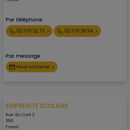
Par téléphone
Téléphone
02 370 22 72
02 370 26 94
Par message
Nous contacter
EMPREINTE SCOLAIRE
Adresse
Rue du Curé 2
Code postal
1190
Ville
Forest