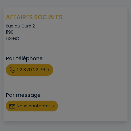
AFFAIRES SOCIALES
Adresse
Rue du Curé 2
Code postal
1190
Ville
Forest
Par téléphone
Téléphone
02 370 22 76
Par message
Nous contacter