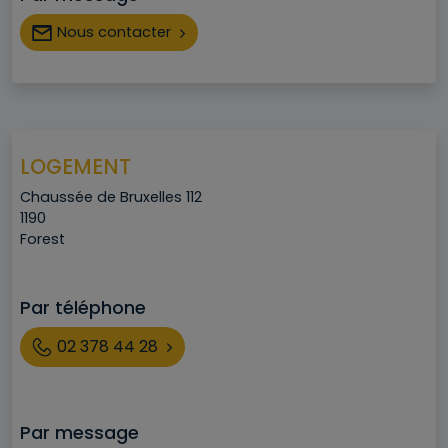
Nous contacter
LOGEMENT
Adresse
Chaussée de Bruxelles 112
Code postal
1190
Ville
Forest
Par téléphone
Téléphone
02 378 44 28
Par message