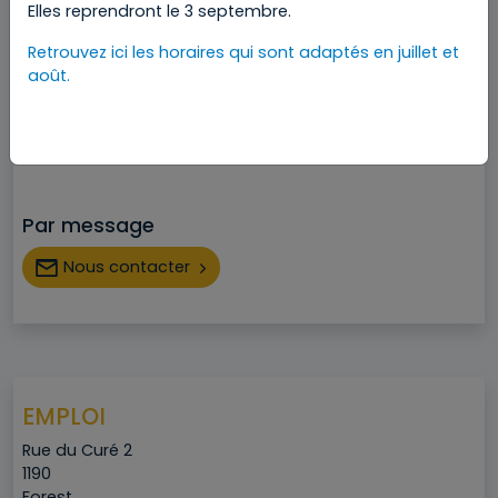
Ville
Forest
Elles reprendront le 3 septembre.
Retrouvez ici les horaires qui sont adaptés en juillet et
août.
Par téléphone
Téléphone
02 348 17 35
02 348 17 39
Par message
Nous contacter
EMPLOI
Adresse
Rue du Curé 2
Code postal
1190
Ville
Forest