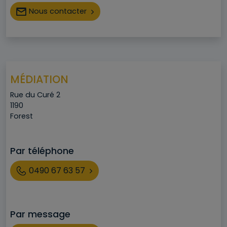
Nous contacter
MÉDIATION
Adresse
Rue du Curé 2
Code postal
1190
Ville
Forest
Par téléphone
Téléphone
0490 67 63 57
Par message