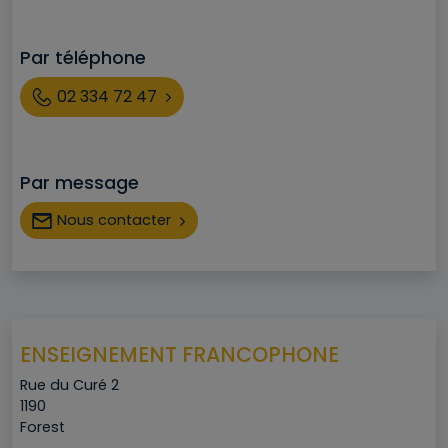
Par téléphone
Téléphone
02 334 72 47
Par message
Nous contacter
ENSEIGNEMENT FRANCOPHONE
Adresse
Rue du Curé 2
Code postal
1190
Ville
Forest