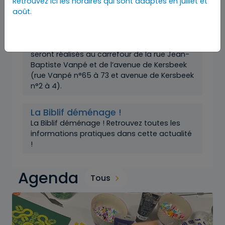
Retrouvez ici les horaires qui sont adaptés en juillet et
Travaux rue Jean-Baptiste Vanpé
août.
et avenue Victor Rousseau
À partir du 3 août 2026, des travaux
d’aménagement d’un plateau ralentisseur
seront réalisés au carrefour de la rue Jean-
Baptiste Vanpé et de l’avenue de Kersbeek
(rue Vanpé n°65 à 73 et avenue de Kersbeek
n°2 à 4).
La Biblif déménage !
La Biblif déménage ! Retrouvez toutes les
informations pratiques dans cette actualité
!
Agenda
Tous