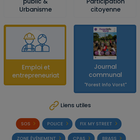
public &
Participation
Urbanisme
citoyenne
Journal
Emploi et
communal
entrepreneuriat
"Forest Info Vorst"
Liens utiles
SOS
POLICE
FIX MY STREET
ZONE ÉVÈNEMENT
CPAS
BRASS