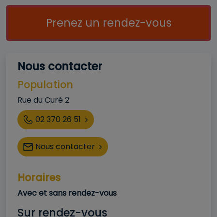
Call to action
Prenez un rendez-vous
Nous contacter
Population
Adresse
Rue du Curé 2
Téléphone
02 370 26 51
Nous contacter
Horaires
Horaire
Avec et sans rendez-vous
Sur rendez-vous