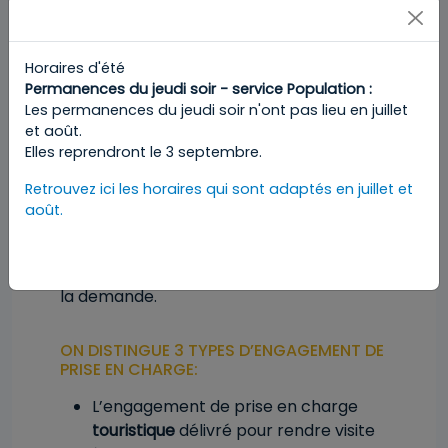
de la Population muni de :
la confirmation de votre prise de
rendez-vous (sous format imprimé
Horaires d'été
ou sur votre smartphone)
Permanences du jeudi soir - service Population :
Les permanences du jeudi soir n'ont pas lieu en juillet
votre carte d’identité/séjour
et août.
Le service de la Population fournit le
Elles reprendront le 3 septembre.
formulaire requis et vérifie s’il est
Retrouvez ici les horaires qui sont adaptés en juillet et
correctement rempli.
août.
La signature est vérifiée et légalisée par
l’officier de l’état civil.
Une composition de ménage est jointe à
la demande.
ON DISTINGUE 3 TYPES D’ENGAGEMENT DE
PRISE EN CHARGE:
L’engagement de prise en charge
touristique
délivré pour rendre visite