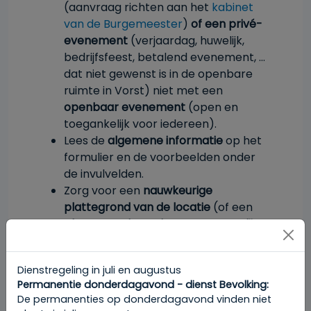
(aanvraag richten aan het
kabinet
van de Burgemeester
)
of een privé-
evenement
(verjaardag, huwelijk,
bedrijfsfeest, betalend evenement, …
dat niet gewenst is in de openbare
ruimte in Vorst) niet met een
openbaar evenement
(open en
toegankelijk voor iedereen).
Lees de
algemene informatie
op het
formulier en de voorbeelden onder
de invulvelden.
Zorg voor een
nauwkeurige
plattegrond van de locatie
(of een
plattegrond van de route en een lijst
van de straten
langs waar de
activiteit zich verplaatst)
die bij het
Dienstregeling in juli en augustus
formulier moet worden gevoegd
.
Permanentie donderdagavond - dienst Bevolking:
Zorg voor een
lijst met de
De permanenties op donderdagavond vinden niet
voorzieningen voor het evenement