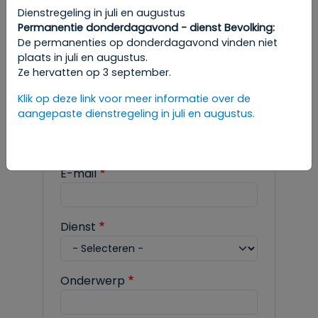
Dienstregeling in juli en augustus
Om een afspraak te maken, raadpleeg
Permanentie donderdagavond - dienst Bevolking:
de gewenste rubriek in de
De permanenties op donderdagavond vinden niet
administratieve stappen.
plaats in juli en augustus.
Ze hervatten op 3 september.
Klik op deze link voor meer informatie over de
aangepaste dienstregeling in juli en augustus.
Naam
E-mail
Dienst
Onderwerp