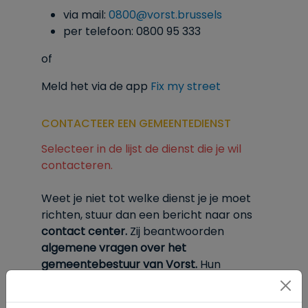
via mail:
0800@vorst.brussels
per telefoon: 0800 95 333
of
Meld het via de app
Fix my street
CONTACTEER EEN GEMEENTEDIENST
Selecteer in de lijst de dienst die je wil
contacteren.
Weet je niet tot welke dienst je je moet
richten, stuur dan een bericht naar ons
contact center.
Zij
beantwoorden
algemene vragen over het
gemeentebestuur van Vorst.
Hun
contactgegevens vind je
onderaan deze
pagina.