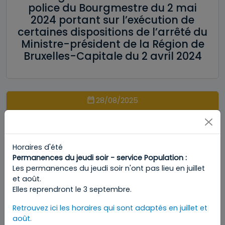
police du Bourgmestre du 2 mai
2024 portant sur l’exécution de
certaines dispositions de l’arrêté du
Ministre-président de la Région de
Bruxelles-Capitale du 2 avril 2024
28/08/2025
Arrêté du Ministre-Président de la
Région de Bruxelles-Capitale
Horaires d'été
portant prolongation des mesures
Permanences du jeudi soir - service Population :
de police administrative définies par
Les permanences du jeudi soir n'ont pas lieu en juillet
l’arrêté du Ministre-Président de la
et août.
Elles reprendront le 3 septembre.
Région de Bruxelles-Capitale du 2
avril 2024
Retrouvez ici les horaires qui sont adaptés en juillet et
août.