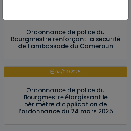
08/08/2025
Ordonnance de police du
Bourgmestre renforçant la sécurité
de l’ambassade du Cameroun
04/04/2025
Ordonnance de police du
Bourgmestre élargissant le
périmètre d’application de
l’ordonnance du 24 mars 2025