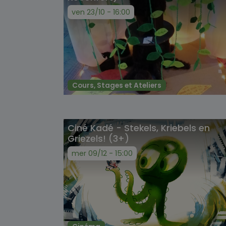
ven 23/10 - 16:00
Cours, Stages et Ateliers
Ciné Kadé - Stekels, Kriebels en
Griezels! (3+)
mer 09/12 - 15:00