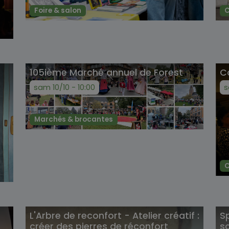
Foire & salon
C
105ième Marché annuel de Forest
C
sam 10/10 - 10:00
s
Marchés & brocantes
C
L'Arbre de reconfort - Atelier créatif :
S
créer des pierres de réconfort
s