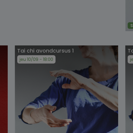
S
Tai chi avondcursus 1
T
jeu 10/09 - 18:00
j