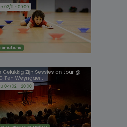
un 02/11 - 09:00
nimations
 Gelukkig Zijn Sessies on tour @
C Ten Weyngaert
eu 04/02 - 20:00