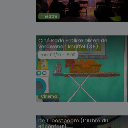
Théâtre
Ciné Kadé - Dikke Dik en de
verdwenen knuffel (3+)
mer 07/10 - 15:00
Cinéma
De Troostboom (L’Arbre du
Réconfort)