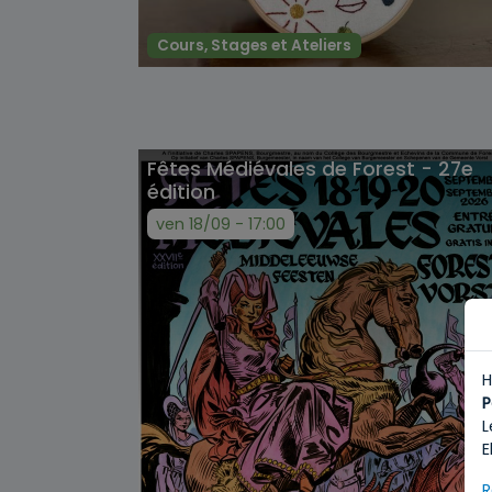
Cours, Stages et Ateliers
Fêtes Médiévales de Forest - 27e
édition
ven 18/09 - 17:00
H
P
L
E
R