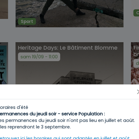
Sport
Heritage Days: Le Bâtiment Blomme
F
b
sam 19/09 - 11:00
d
oraires d'été
E
ermanences du jeudi soir - service Population :
es permanences du jeudi soir n'ont pas lieu en juillet et août.
lles reprendront le 3 septembre.
etrouvez ici les horaires qui sont adaptés en juillet et août.