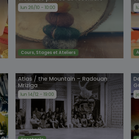
lun 26/10 - 10:00
l
A
Cours, Stages et Ateliers
Atlas / the Mountain – Radouan
De
Mriziga
G
lun 14/12 - 19:00
j