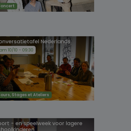
oncert
onversatietafel Nederlands
am 10/10 - 09:30
ours, Stages et Ateliers
port - en speelweek voor lagere
choolkinderen