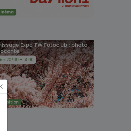
Cinéma
inissage Expo TW Fotoclub : photo
rocante
im 20/09 - 14:00
xposition