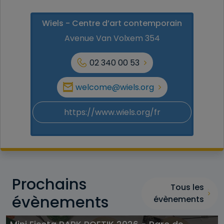
Wiels - Centre d’art contemporain
Avenue Van Volxem 354
02 340 00 53
welcome@wiels.org
https://www.wiels.org/fr
Prochains
Tous les
évènements
évènements