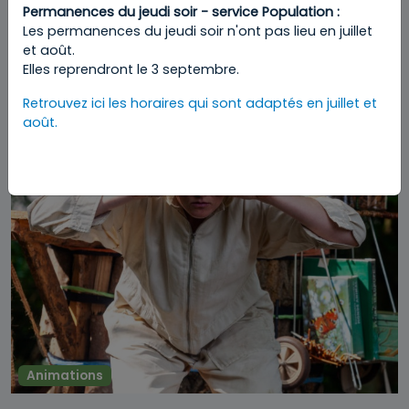
Permanences du jeudi soir - service Population :
Mini Fiesta PARK POETIK 2026 - Parc de
Les permanences du jeudi soir n'ont pas lieu en juillet
Forest
et août.
ven 21/08 - 16:00
Elles reprendront le 3 septembre.
Retrouvez ici les horaires qui sont adaptés en juillet et
août.
Animations