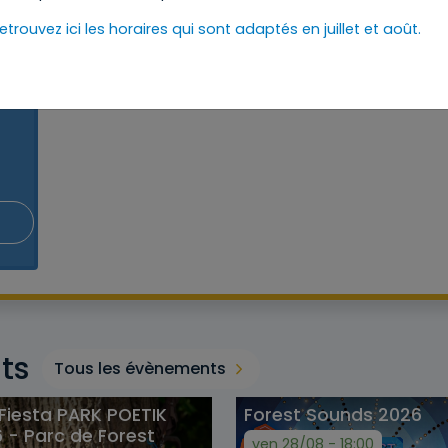
etrouvez ici les horaires qui sont adaptés en juillet et août.
/
ts
Tous les évènements
 Fiesta PARK POETIK
Forest Sounds 2026
 - Parc de Forest
ven 28/08 - 18:00