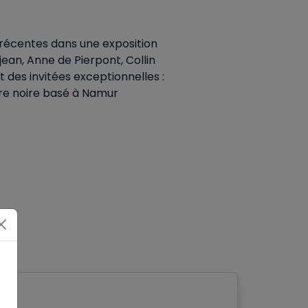
écentes dans une exposition
ean, Anne de Pierpont, Collin
des invitées exceptionnelles :
mbre noire basé à Namur