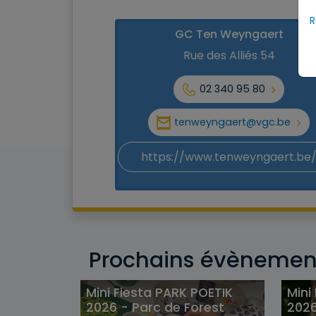
R
GC Ten Weyngaert
Rue des Alliés 54
02 340 95 80
tenweyngaert@vgc.be
https://www.tenweyngaert.be
Prochains évènemen
Mini Fiesta PARK POETIK
Mini
2026 - Parc de Forest
2026