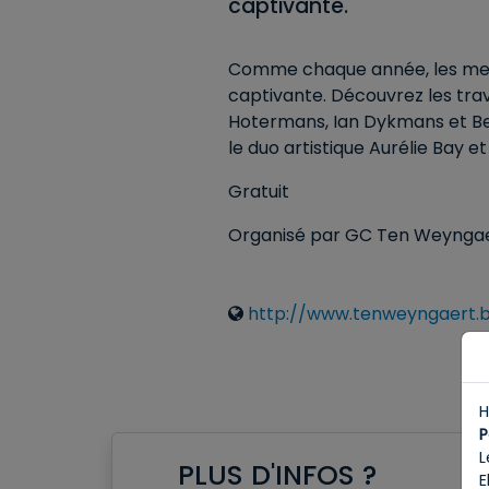
captivante.
Comme chaque année, les memb
captivante. Découvrez les trav
Hotermans, Ian Dykmans et Ber
le duo artistique Aurélie Bay 
Gratuit
Organisé par GC Ten Weynga
Liens
http://www.tenweyngaert.
H
P
L
PLUS D'INFOS ?
E