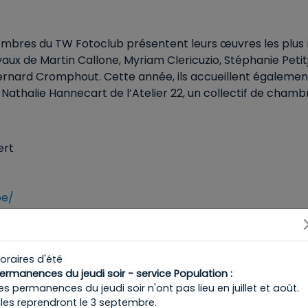
res du TW Fotoclub présentent leurs œuvres les plus r
aux de Martin Callone, Myriam Clericuzio, Stéphanie Petitj
nard Cromphout. Cette année, ils accueillent également 
et Nathalie Hannecart de l’Atelier 22, un collectif de cha
ert
be/
oraires d'été
ermanences du jeudi soir - service Population :
es permanences du jeudi soir n'ont pas lieu en juillet et août.
lles reprendront le 3 septembre.