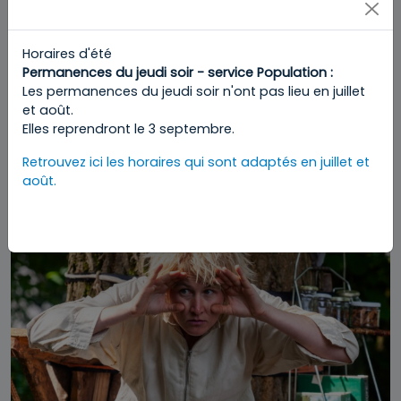
Horaires d'été
Divers
Permanences du jeudi soir - service Population :
Les permanences du jeudi soir n'ont pas lieu en juillet
et août.
Elles reprendront le 3 septembre.
Mini Fiesta PARK POETIK 2026 - Parc de
Forest
Retrouvez ici les horaires qui sont adaptés en juillet et
août.
ven 21/08 - 16:00