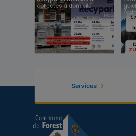
collectes à domicile
guic
l'ad
com
Services