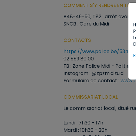
COMMENT S'Y RENDRE EN TRA
B48-49-50, T82 : arrêt avenue
SNCB : Gare du Midi
H
P
L
CONTACTS
E
https://www.police.be/5341/f
R
02 559 80 00
FB : Zone Police Midi - Politiez
Instagram : @zpzmidizuid
Formulaire de contact :
www.p
COMMISSARIAT LOCAL
Le commissariat local, situé r
Lundi : 7h30 - 17h
Mardi : 10h30 - 20h