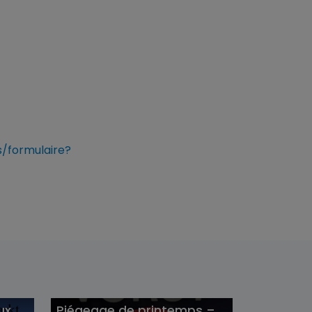
/formulaire?
ux
Piégeage de printemps –