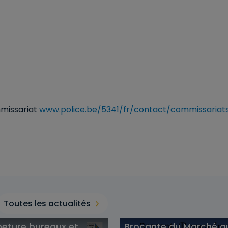
mmissariat
www.police.be/5341/fr/contact/commissariats
Toutes les actualités
eture bureaux et
Brocante du Marché a