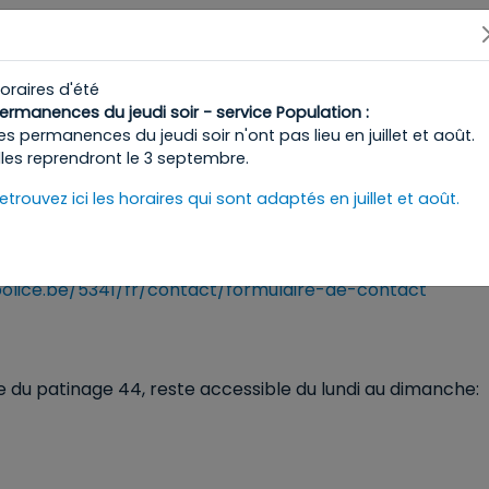
NSPORTS EN COMMUN ?
 du Roi
oraires d'été
ermanences du jeudi soir - service Population :
es permanences du jeudi soir n'ont pas lieu en juillet et août.
lles reprendront le 3 septembre.
r
etrouvez ici les horaires qui sont adaptés en juillet et août.
one Zuid
https://www.facebook.com/zpzmidizuid
olice.be/5341/fr/contact/formulaire-de-contact
ue du patinage 44, reste accessible du lundi au dimanche: