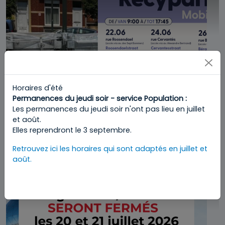
Horaires d'été
Permanences du jeudi soir - service Population :
Les permanences du jeudi soir n'ont pas lieu en juillet
et août.
Elles reprendront le 3 septembre.
Fermeture bureaux et guichets de
Retrouvez ici les horaires qui sont adaptés en juillet et
l'administration communale
août.