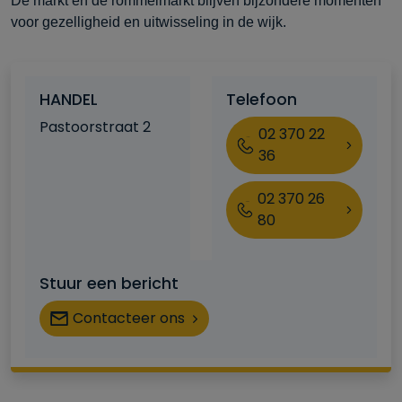
De markt en de rommelmarkt blijven bijzondere momenten
voor gezelligheid en uitwisseling in de wijk.
HANDEL
Telefoon
Pastoorstraat 2
02 370 22
36
02 370 26
80
Stuur een bericht
Contacteer ons