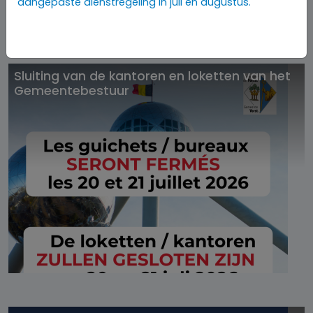
aangepaste dienstregeling in juli en augustus.
Sluiting van de kantoren en loketten van het
Gemeentebestuur