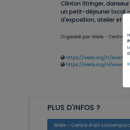
Clinton Stringer, danseu
un petit-déjeuner local — 
d'exposition, atelier et p
H
Organisé par Wiels - Centre 
P
L
E
Liens
https://wiels.org/fr/event
R
https://wiels.org/nl/event
PLUS D'INFOS ?
Wiels - Centre d’art contempora