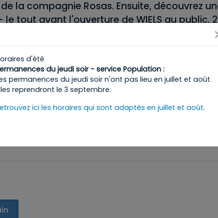
r de la compagnie Rosas. Ensuite, découvrez un
le tout avant l'ouverture de WIELS au public. 25 
etit-déjeuner.
oraires d'été
d’art contemporain
ermanences du jeudi soir - service Population :
es permanences du jeudi soir n'ont pas lieu en juillet et août.
lles reprendront le 3 septembre.
s/morning-routine-with-rosas-2
etrouvez ici les horaires qui sont adaptés en juillet et août.
s/morning-routine-with-rosas-2
in