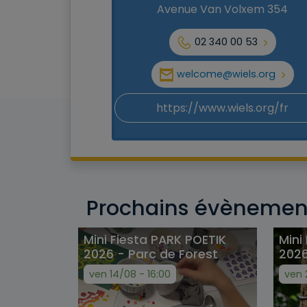
Avenue Van Volxem 354
02 340 00 53
welcome@wiels.org
https://www.wiels.org/fr
Prochains évènemen
Mini Fiesta PARK POETIK
Mini
2026 - Parc de Forest
2026
ven 14/08 - 16:00
ven 